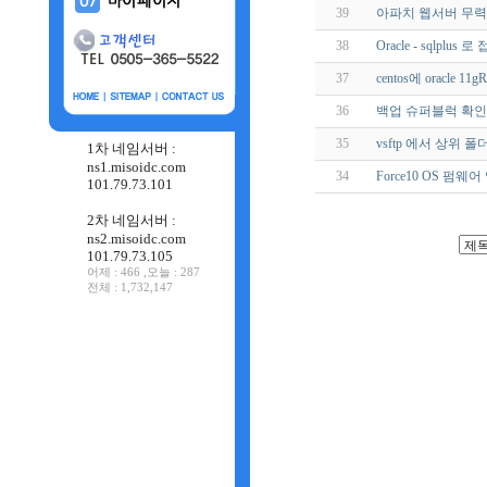
39
아파치 웹서버 무력
38
Oracle - sqlpl
37
centos에 oracle 11
36
백업 슈퍼블럭 확
35
vsftp 에서 상위 
1차 네임서버 :
ns1.misoidc.com
34
Force10 OS 펌
101.79.73.101
2차 네임서버 :
ns2.misoidc.com
101.79.73.105
어제 : 466 ,오늘 : 287
전체 : 1,732,147