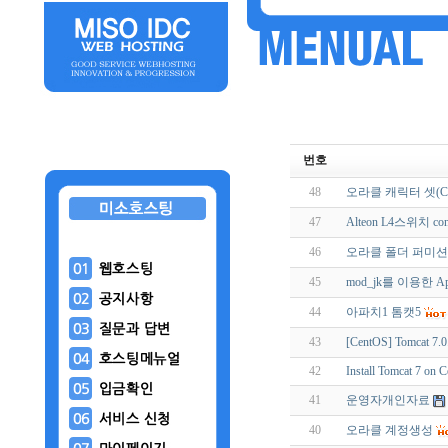
번호
48
오라클 캐릭터 셋(CH
47
Alteon L4스위치 co
46
오라클 폴더 퍼미션
45
mod_jk를 이용한 Ap
44
아파치1 톰캣5
43
[CentOS] Tomcat 7
42
Install Tomcat 7 on
41
운영자개인자료
40
오라클 계정생성