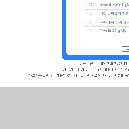
37
centos에 oracle 11
36
백업 슈퍼블럭 확
35
vsftp 에서 상위 
34
Force10 OS 펌