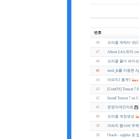
번호
48
오라클 캐릭터 셋(CH
47
Alteon L4스위치 co
46
오라클 폴더 퍼미션
mod_jk를 이용한 Ap
45
44
아파치1 톰캣5
43
[CentOS] Tomcat 7
42
Install Tomcat 7 on
41
운영자개인자료
40
오라클 계정생성
39
아파치 웹서버 무력
38
Oracle - sqlpl