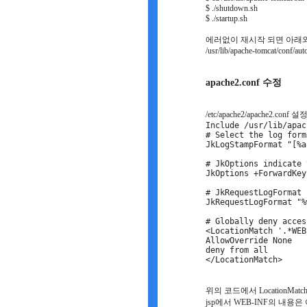
$ ./shutdown.sh
$ ./startup.sh
에러없이 재시작 되면 아래와
/usr/lib/apache-tomcat/conf/au
apache2.conf 수정
/etc/apache2/apache
Include /usr/lib/apac
# Select the log form
JkLogStampFormat "[%a
# JkOptions indicate 
JkOptions +ForwardKey
# JkRequestLogFormat 
JkRequestLogFormat "%
# Globally deny acces
<LocationMatch '.*WEB
AllowOverride None
deny from all
</LocationMatch>
위의 코드에서 LocationMatc
jsp에서 WEB-INF의 내