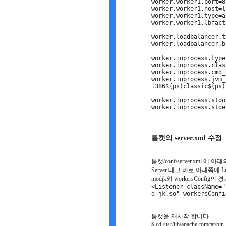
worker.worker1.port=8
worker.worker1.host=l
worker.worker1.type=a
worker.worker1.lbfact
worker.loadbalancer.t
worker.loadbalancer.b
worker.inprocess.type
worker.inprocess.clas
worker.inprocess.cmd_
worker.inprocess.jvm_
i386$(ps)classic$(ps)
worker.inprocess.stdo
worker.inprocess.stde
톰캣의 server.xml 수정
톰캣/conf/server.xml 에
Server 태그 바로 아래쪽에 
modjk와 workersConf
<Listener className="
d_jk.so" workersConfi
톰캣을 재시작 합니다.
$ cd /usr/lib/apache-tomcat/bin