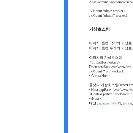
Alias /admin/ "/opt/tomcat/ser
JkMount /admin worker1
JkMount /admin/* worker1
가상호스팅
아파치, 톰캣 각각의 가상호
아파치, 톰캣 두개의 가상호
아파치의 가상호스팅
<VirtualHost test.ani>
DocumentRoot /var/www/test
JkMount /*.jsp worker1
</VirtualHost>
톰캣의 가상호스팅(server.xm
<Host appBase="/var/www/tes
<Context path="" docBase="" 
</Host>
태그 :
apache
,
아파치
,
tomcat