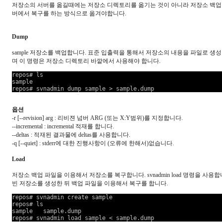
저장소의 서버를 옮길때에는 저장소 디렉토리를 옮기는 것이 아니라 저장소 백업을
버에서 복구를 하는 방식으로 옮겨야합니다.
Dump
sample 저장소를 백업합니다. 표준 입출력을 통해서 저장소의 내용을 파일로 생성합니다
며 이 명령은 저장소 디렉토리 바깥에서 사용해야 합니다.
repos# ls

sample

옵션
-r [--revision] arg : 리비젼 넘버 ARG (또는 X:Y범위)를 지정합니다.
--incremental : incremental 적재를 합니다.
--deltas : 적재된 결과물에 deltas를 사용합니다.
-q [--quiet] : stderr에 대한 진행사항이 (오류에 한해서)없습니다.
Load
저장소 백업 파일을 이용해서 저장소를 복구합니다. svnadmin load 명령을 사용합
빈 저장소를 생성한 뒤 백업 파일을 이용해서 복구를 합니다.
repos# svnadmin create sample

repos# ls

sample   sample.dump
